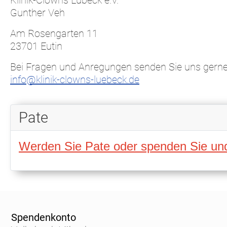
Klinik-Clowns Lübeck e.V.
Gunther Veh
Am Rosengarten 11
23701 Eutin
Bei Fragen und Anregungen senden Sie uns gerne 
info@klinik-clowns-luebeck.de
Pate
Werden Sie Pate oder spenden Sie und
Spendenkonto